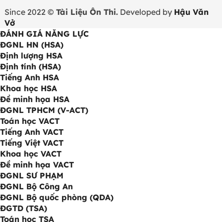
Since 2022 ©
Tài Liệu Ôn Thi.
Developed by
Hậu Văn
Vở
ĐÁNH GIÁ NĂNG LỰC
ĐGNL HN (HSA)
Định lượng HSA
Định tính (HSA)
Tiếng Anh HSA
Khoa học HSA
Đề minh họa HSA
ĐGNL TPHCM (V-ACT)
Toán học VACT
Tiếng Anh VACT
Tiếng Việt VACT
Khoa học VACT
Đề minh họa VACT
ĐGNL SƯ PHẠM
ĐGNL Bộ Công An
ĐGNL Bộ quốc phòng (QDA)
ĐGTD (TSA)
Toán học TSA