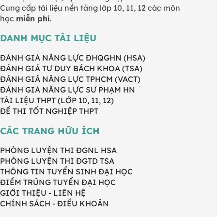
Cung cấp tài liệu nền tảng lớp 10, 11, 12 các môn
học
miễn phí
.
DANH MỤC TÀI LIỆU
ĐÁNH GIÁ NĂNG LỰC ĐHQGHN (HSA)
ĐÁNH GIÁ TƯ DUY BÁCH KHOA (TSA)
ĐÁNH GIÁ NĂNG LỰC TPHCM (VACT)
ĐÁNH GIÁ NĂNG LỰC SƯ PHẠM HN
TÀI LIỆU THPT (LỚP 10, 11, 12)
ĐỀ THI TỐT NGHIỆP THPT
CÁC TRANG HỮU ÍCH
PHÒNG LUYỆN THI ĐGNL HSA
PHÒNG LUYỆN THI ĐGTD TSA
THÔNG TIN TUYỂN SINH ĐẠI HỌC
ĐIỂM TRÚNG TUYỂN ĐẠI HỌC
GIỚI THIỆU - LIÊN HỆ
CHÍNH SÁCH - ĐIỀU KHOẢN