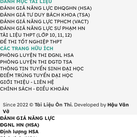
DANH MỤC TÀI LIỆU
ĐÁNH GIÁ NĂNG LỰC ĐHQGHN (HSA)
ĐÁNH GIÁ TƯ DUY BÁCH KHOA (TSA)
ĐÁNH GIÁ NĂNG LỰC TPHCM (VACT)
ĐÁNH GIÁ NĂNG LỰC SƯ PHẠM HN
TÀI LIỆU THPT (LỚP 10, 11, 12)
ĐỀ THI TỐT NGHIỆP THPT
CÁC TRANG HỮU ÍCH
PHÒNG LUYỆN THI ĐGNL HSA
PHÒNG LUYỆN THI ĐGTD TSA
THÔNG TIN TUYỂN SINH ĐẠI HỌC
ĐIỂM TRÚNG TUYỂN ĐẠI HỌC
GIỚI THIỆU - LIÊN HỆ
CHÍNH SÁCH - ĐIỀU KHOẢN
Since 2022 ©
Tài Liệu Ôn Thi.
Developed by
Hậu Văn
Vở
ĐÁNH GIÁ NĂNG LỰC
ĐGNL HN (HSA)
Định lượng HSA