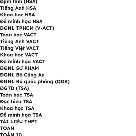
Định tính (HSA)
Tiếng Anh HSA
Khoa học HSA
Đề minh họa HSA
ĐGNL TPHCM (V-ACT)
Toán học VACT
Tiếng Anh VACT
Tiếng Việt VACT
Khoa học VACT
Đề minh họa VACT
ĐGNL SƯ PHẠM
ĐGNL Bộ Công An
ĐGNL Bộ quốc phòng (QDA)
ĐGTD (TSA)
Toán học TSA
Đọc hiểu TSA
Khoa học TSA
Đề minh họa TSA
TÀI LIỆU THPT
TOÁN
TOÁN 10