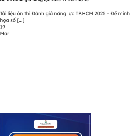
Tài liệu ôn thi Đánh giá năng lực TP.HCM 2025 – Đề minh
họa số [...]
19
Mar