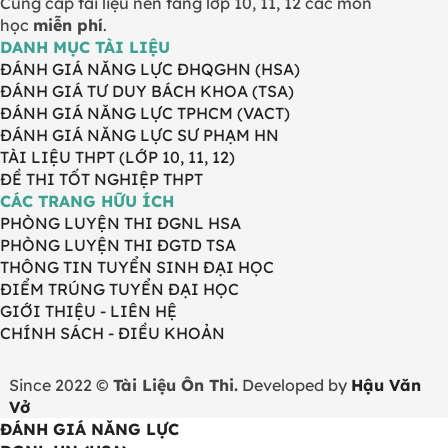
Cung cấp tài liệu nền tảng lớp 10, 11, 12 các môn
học
miễn phí
.
DANH MỤC TÀI LIỆU
ĐÁNH GIÁ NĂNG LỰC ĐHQGHN (HSA)
ĐÁNH GIÁ TƯ DUY BÁCH KHOA (TSA)
ĐÁNH GIÁ NĂNG LỰC TPHCM (VACT)
ĐÁNH GIÁ NĂNG LỰC SƯ PHẠM HN
TÀI LIỆU THPT (LỚP 10, 11, 12)
ĐỀ THI TỐT NGHIỆP THPT
CÁC TRANG HỮU ÍCH
PHÒNG LUYỆN THI ĐGNL HSA
PHÒNG LUYỆN THI ĐGTD TSA
THÔNG TIN TUYỂN SINH ĐẠI HỌC
ĐIỂM TRÚNG TUYỂN ĐẠI HỌC
GIỚI THIỆU - LIÊN HỆ
CHÍNH SÁCH - ĐIỀU KHOẢN
Since 2022 ©
Tài Liệu Ôn Thi.
Developed by
Hậu Văn
Vở
ĐÁNH GIÁ NĂNG LỰC