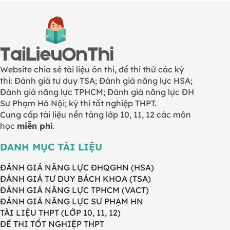
Website chia sẻ tài liệu ôn thi, đề thi thử các kỳ
thi: Đánh giá tư duy TSA; Đánh giá năng lực HSA;
Đánh giá năng lực TPHCM; Đánh giá năng lực ĐH
Sư Phạm Hà Nội; kỳ thi tốt nghiệp THPT.
Cung cấp tài liệu nền tảng lớp 10, 11, 12 các môn
học
miễn phí
.
DANH MỤC TÀI LIỆU
ĐÁNH GIÁ NĂNG LỰC ĐHQGHN (HSA)
ĐÁNH GIÁ TƯ DUY BÁCH KHOA (TSA)
ĐÁNH GIÁ NĂNG LỰC TPHCM (VACT)
ĐÁNH GIÁ NĂNG LỰC SƯ PHẠM HN
TÀI LIỆU THPT (LỚP 10, 11, 12)
ĐỀ THI TỐT NGHIỆP THPT