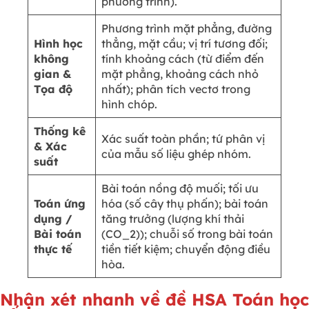
phương trình).
Phương trình mặt phẳng, đường
Hình học
thẳng, mặt cầu; vị trí tương đối;
không
tính khoảng cách (từ điểm đến
gian &
mặt phẳng, khoảng cách nhỏ
Tọa độ
nhất); phân tích vectơ trong
hình chóp.
Thống kê
Xác suất toàn phần; tứ phân vị
& Xác
của mẫu số liệu ghép nhóm.
suất
Bài toán nồng độ muối; tối ưu
Toán ứng
hóa (số cây thụ phấn); bài toán
dụng /
tăng trưởng (lượng khí thải
Bài toán
(CO_2)); chuỗi số trong bài toán
thực tế
tiền tiết kiệm; chuyển động điều
hòa.
Nhận xét nhanh về đề HSA Toán học