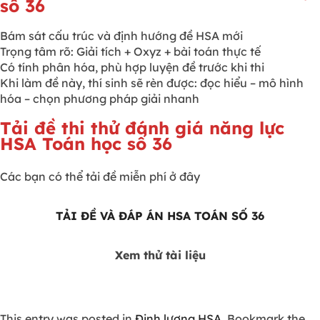
số 36
Bám sát cấu trúc và định hướng đề HSA mới
Trọng tâm rõ: Giải tích + Oxyz + bài toán thực tế
Có tính phân hóa, phù hợp luyện đề trước khi thi
Khi làm đề này, thí sinh sẽ rèn được: đọc hiểu – mô hình
hóa – chọn phương pháp giải nhanh
Tải đề thi thử đánh giá năng lực
HSA Toán học số 36
Các bạn có thể tải đề miễn phí ở đây
TẢI ĐỀ VÀ ĐÁP ÁN HSA TOÁN SỐ 36
Xem thử tài liệu
This entry was posted in
Định lượng HSA
. Bookmark the