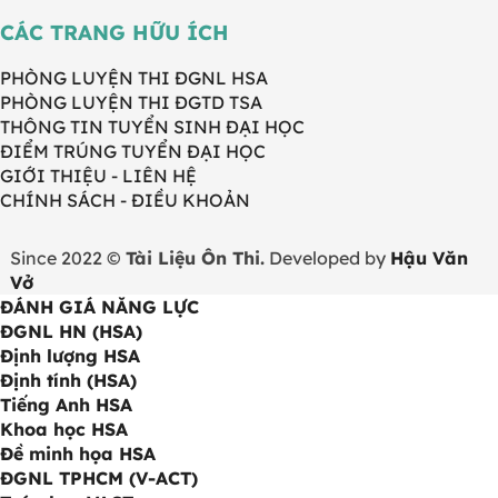
CÁC TRANG HỮU ÍCH
PHÒNG LUYỆN THI ĐGNL HSA
PHÒNG LUYỆN THI ĐGTD TSA
THÔNG TIN TUYỂN SINH ĐẠI HỌC
ĐIỂM TRÚNG TUYỂN ĐẠI HỌC
GIỚI THIỆU - LIÊN HỆ
CHÍNH SÁCH - ĐIỀU KHOẢN
Since 2022 ©
Tài Liệu Ôn Thi.
Developed by
Hậu Văn
Vở
ĐÁNH GIÁ NĂNG LỰC
ĐGNL HN (HSA)
Định lượng HSA
Định tính (HSA)
Tiếng Anh HSA
Khoa học HSA
Đề minh họa HSA
ĐGNL TPHCM (V-ACT)