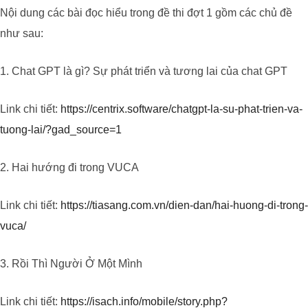
Nội dung các bài đọc hiểu trong đề thi đợt 1 gồm các chủ đề
như sau:
1. Chat GPT là gì? Sự phát triển và tương lai của chat GPT
Link chi tiết:
https://centrix.software/chatgpt-la-su-phat-trien-va-
tuong-lai/?gad_source=1
2. Hai hướng đi trong VUCA
Link chi tiết:
https://tiasang.com.vn/dien-dan/hai-huong-di-trong-
vuca/
3. Rồi Thì Người Ở Một Mình
Link chi tiết:
https://isach.info/mobile/story.php?