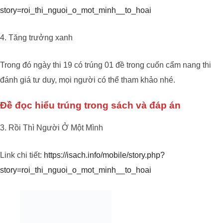
story=roi_thi_nguoi_o_mot_minh__to_hoai
4. Tăng trưởng xanh
Trong đó ngày thi 19 có trúng 01 đề trong cuốn cẩm nang thi
đánh giá tư duy, mọi người có thể tham khảo nhé.
Đề đọc hiểu trúng trong sách và đáp án
3. Rồi Thì Người Ở Một Mình
Link chi tiết:
https://isach.info/mobile/story.php?
story=roi_thi_nguoi_o_mot_minh__to_hoai