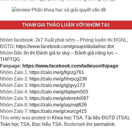
THAM GIA THẢO LUẬN VỚI NHÓM TẠI:
Nhóm facebook: 2k7 Xuất phát sớm – Phòng luyện thi ĐGNL,
ĐGTD:
https://www.facebook.com/groups/dodaihoc.tlot
Nhóm
Góc ôn thi Đánh giá tư duy – Đánh giá năng lực –
THPTQG
Fanpage:
https://www.facebook.com/tailieuonthipage
Nhóm Zalo 1:
https://zalo.me/g/figrzg761
Nhóm Zalo 2:
https://zalo.me/g/hhrpcg238
Nhóm Zalo 3:
https://zalo.me/g/qjlgvy173
Nhóm Zalo 4:
https://zalo.me/g/rbpkpm503
Nhóm Zalo 5:
https://zalo.me/g/wkmnhi097
Nhóm Zalo 6:
https://zalo.me/g/uqznqt626
Nhóm Zalo 7:
https://zalo.me/g/ceurcg415
This entry was posted in
Khoa học TSA
,
Tài liệu ĐGTD (TSA)
,
Toán học TSA
,
Đọc hiểu TSA
. Bookmark the
permalink
.