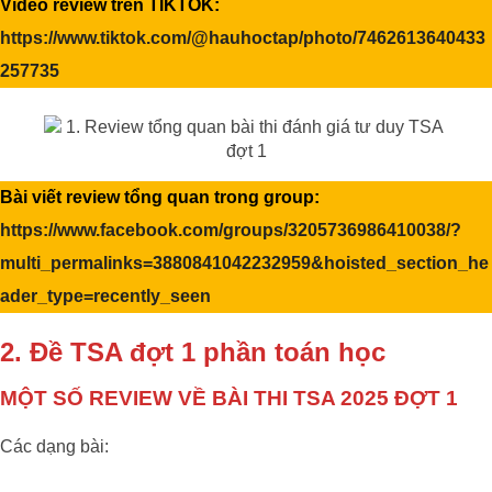
Video review trên TIKTOK:
https://www.tiktok.com/@hauhoctap/photo/7462613640433
257735
Bài viết review tổng quan trong group:
https://www.facebook.com/groups/3205736986410038/?
multi_permalinks=3880841042232959&hoisted_section_he
ader_type=recently_seen
2. Đề TSA đợt 1 phần toán học
MỘT SỐ REVIEW VỀ BÀI THI TSA 2025 ĐỢT 1
Các dạng bài: