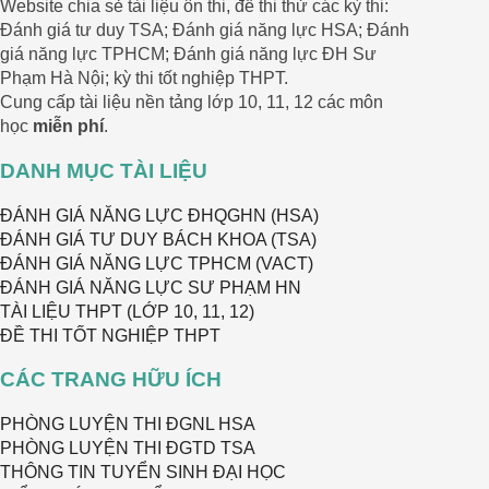
Website chia sẻ tài liệu ôn thi, đề thi thử các kỳ thi:
Đánh giá tư duy TSA; Đánh giá năng lực HSA; Đánh
giá năng lực TPHCM; Đánh giá năng lực ĐH Sư
Phạm Hà Nội; kỳ thi tốt nghiệp THPT.
Cung cấp tài liệu nền tảng lớp 10, 11, 12 các môn
học
miễn phí
.
DANH MỤC TÀI LIỆU
ĐÁNH GIÁ NĂNG LỰC ĐHQGHN (HSA)
ĐÁNH GIÁ TƯ DUY BÁCH KHOA (TSA)
ĐÁNH GIÁ NĂNG LỰC TPHCM (VACT)
ĐÁNH GIÁ NĂNG LỰC SƯ PHẠM HN
TÀI LIỆU THPT (LỚP 10, 11, 12)
ĐỀ THI TỐT NGHIỆP THPT
CÁC TRANG HỮU ÍCH
PHÒNG LUYỆN THI ĐGNL HSA
PHÒNG LUYỆN THI ĐGTD TSA
THÔNG TIN TUYỂN SINH ĐẠI HỌC