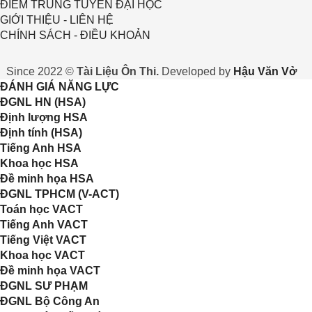
ĐIỂM TRÚNG TUYỂN ĐẠI HỌC
GIỚI THIỆU - LIÊN HỆ
CHÍNH SÁCH - ĐIỀU KHOẢN
Since 2022 ©
Tài Liệu Ôn Thi.
Developed by
Hậu Văn Vở
ĐÁNH GIÁ NĂNG LỰC
ĐGNL HN (HSA)
Định lượng HSA
Định tính (HSA)
Tiếng Anh HSA
Khoa học HSA
Đề minh họa HSA
ĐGNL TPHCM (V-ACT)
Toán học VACT
Tiếng Anh VACT
Tiếng Việt VACT
Khoa học VACT
Đề minh họa VACT
ĐGNL SƯ PHẠM
ĐGNL Bộ Công An