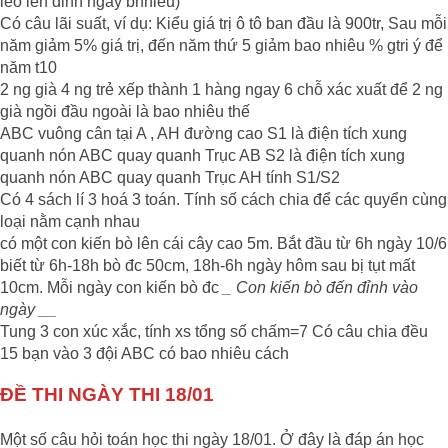
leo lên đỉnh ngày bnhieu)
Có câu lãi suất, ví dụ: Kiểu giá trị ô tô ban đầu là 900tr, Sau mỗi
năm giảm 5% giá trị, đến năm thứ 5 giảm bao nhiêu % gtri ý để
năm t10
2 ng già 4 ng trẻ xếp thành 1 hàng ngay 6 chỗ xác xuất để 2 ng
già ngồi đầu ngoài là bao nhiêu thế
ABC vuông cân tại A , AH đường cao S1 là điện tích xung
quanh nón ABC quay quanh Trục AB S2 là điện tích xung
quanh nón ABC quay quanh Trục AH tính S1/S2
Có 4 sách lí 3 hoá 3 toán. Tính số cách chia để các quyển cùng
loại nằm cạnh nhau
có một con kiến bò lên cái cây cao 5m. Bắt đầu từ 6h ngày 10/6
biết từ 6h-18h bò đc 50cm, 18h-6h ngày hôm sau bị tụt mất
10cm. Mỗi ngày con kiến bò đc
_ Con kiến bò đến đỉnh vào
ngày __
Tung 3 con xúc xắc, tính xs tổng số chấm=7 Có câu chia đều
15 bạn vào 3 đội ABC có bao nhiêu cách
ĐỀ THI NGÀY THI 18/01
Một số câu hỏi toán học thi ngày 18/01. Ở đây là đáp án học