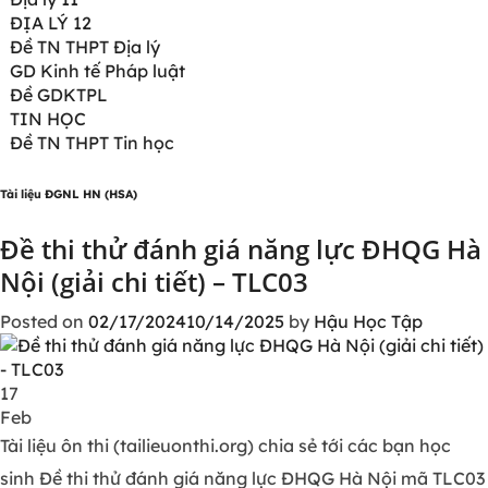
ĐỊA LÝ 12
Đề TN THPT Địa lý
GD Kinh tế Pháp luật
Đề GDKTPL
TIN HỌC
Đề TN THPT Tin học
Tài liệu ĐGNL HN (HSA)
Đề thi thử đánh giá năng lực ĐHQG Hà
Nội (giải chi tiết) – TLC03
Posted on
02/17/2024
10/14/2025
by
Hậu Học Tập
17
Feb
Tài liệu ôn thi (tailieuonthi.org) chia sẻ tới các bạn học
sinh Đề thi thử đánh giá năng lực ĐHQG Hà Nội mã TLC03