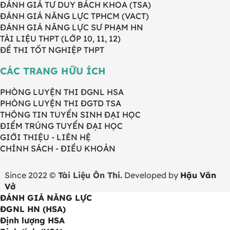
ĐÁNH GIÁ TƯ DUY BÁCH KHOA (TSA)
ĐÁNH GIÁ NĂNG LỰC TPHCM (VACT)
ĐÁNH GIÁ NĂNG LỰC SƯ PHẠM HN
TÀI LIỆU THPT (LỚP 10, 11, 12)
ĐỀ THI TỐT NGHIỆP THPT
CÁC TRANG HỮU ÍCH
PHÒNG LUYỆN THI ĐGNL HSA
PHÒNG LUYỆN THI ĐGTD TSA
THÔNG TIN TUYỂN SINH ĐẠI HỌC
ĐIỂM TRÚNG TUYỂN ĐẠI HỌC
GIỚI THIỆU - LIÊN HỆ
CHÍNH SÁCH - ĐIỀU KHOẢN
Since 2022 ©
Tài Liệu Ôn Thi.
Developed by
Hậu Văn
Vở
ĐÁNH GIÁ NĂNG LỰC
ĐGNL HN (HSA)
Định lượng HSA