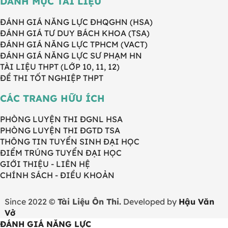
DANH MỤC TÀI LIỆU
ĐÁNH GIÁ NĂNG LỰC ĐHQGHN (HSA)
ĐÁNH GIÁ TƯ DUY BÁCH KHOA (TSA)
ĐÁNH GIÁ NĂNG LỰC TPHCM (VACT)
ĐÁNH GIÁ NĂNG LỰC SƯ PHẠM HN
TÀI LIỆU THPT (LỚP 10, 11, 12)
ĐỀ THI TỐT NGHIỆP THPT
CÁC TRANG HỮU ÍCH
PHÒNG LUYỆN THI ĐGNL HSA
PHÒNG LUYỆN THI ĐGTD TSA
THÔNG TIN TUYỂN SINH ĐẠI HỌC
ĐIỂM TRÚNG TUYỂN ĐẠI HỌC
GIỚI THIỆU - LIÊN HỆ
CHÍNH SÁCH - ĐIỀU KHOẢN
Since 2022 ©
Tài Liệu Ôn Thi.
Developed by
Hậu Văn
Vở
ĐÁNH GIÁ NĂNG LỰC