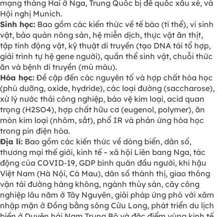
mạng tháng Hai ở Nga, Trung Quốc bị đế quốc xâu xé, và
Hội nghị Munich.
Sinh học:
Bao gồm các kiến thức về tế bào (ti thể), vi sinh
vật, bảo quản nông sản, hệ miễn dịch, thực vật ăn thịt,
tập tính động vật, kỹ thuật di truyền (tạo DNA tái tổ hợp,
giải trình tự hệ gene người), quần thể sinh vật, chuỗi thức
ăn và bệnh di truyền (mù màu).
Hóa học:
Đề cập đến các nguyên tố và hợp chất hóa học
(phú dưỡng, oxide, hydride), các loại đường (saccharose),
xử lý nước thải công nghiệp, bảo vệ kim loại, acid quan
trọng (H2SO4), hợp chất hữu cơ (eugenol, polymer), ăn
mòn kim loại (nhôm, sắt), phổ IR và phản ứng hóa học
trong pin điện hóa.
Địa lí:
Bao gồm các kiến thức về dòng biển, dân số,
thương mại thế giới, kinh tế – xã hội Liên bang Nga, tác
động của COVID-19, GDP bình quân đầu người, khí hậu
Việt Nam (Hà Nội, Cà Mau), dân số thành thị, giao thông
vận tải đường hàng không, ngành thủy sản, cây công
nghiệp lâu năm ở Tây Nguyên, giải pháp ứng phó với xâm
nhập mặn ở Đồng bằng sông Cửu Long, phát triển du lịch
biển ở Duyên hải Nam Trung Bộ và đặc điểm vùng kinh tế