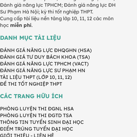
Đánh giá năng lực TPHCM; Đánh giá năng lực ĐH
Sư Phạm Hà Nội; kỳ thi tốt nghiệp THPT.
Cung cấp tài liệu nền tảng lớp 10, 11, 12 các môn
học
miễn phí
.
DANH MỤC TÀI LIỆU
ĐÁNH GIÁ NĂNG LỰC ĐHQGHN (HSA)
ĐÁNH GIÁ TƯ DUY BÁCH KHOA (TSA)
ĐÁNH GIÁ NĂNG LỰC TPHCM (VACT)
ĐÁNH GIÁ NĂNG LỰC SƯ PHẠM HN
TÀI LIỆU THPT (LỚP 10, 11, 12)
ĐỀ THI TỐT NGHIỆP THPT
CÁC TRANG HỮU ÍCH
PHÒNG LUYỆN THI ĐGNL HSA
PHÒNG LUYỆN THI ĐGTD TSA
THÔNG TIN TUYỂN SINH ĐẠI HỌC
ĐIỂM TRÚNG TUYỂN ĐẠI HỌC
GIỚI THIỆU - LIÊN HỆ