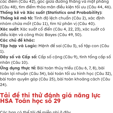
các điểm (Câu 42), góc giữa đường thẳng và mặt phẳng
(Câu 48), tìm điểm thỏa mãn điều kiện tối ưu (Câu 44, 46).
Thống kê và Xác suất (Statistics and Probability):
Thống kê mô tả:
Tính độ lệch chuẩn (Câu 2), xác định
nhóm chứa mốt (Câu 11), tìm tứ phân vị (Câu 40).
Xác suất:
Xác suất cổ điển (Câu 4, 22, 23), xác suất có
điều kiện và công thức Bayes (Câu 49, 50).
Các chủ đề khác:
Tập hợp và Logic:
Mệnh đề sai (Câu 3), số tập con (Câu
1).
Dãy số và Cấp số:
Cấp số cộng (Câu 9), tính tổng cấp số
nhân (Câu 10).
Ứng dụng thực tế:
Bài toán thủy triều (Câu 6, 7, 8), bài
toán lợi nhuận (Câu 34), bài toán tối ưu hình học (Câu 32),
bài toán quyên góp (Câu 25), bài toán khoảng cách (Câu
24).
Tải đề thi thử đánh giá năng lực
HSA Toán học số 29
Các bạn có thể tải đề miễn phí ở đây