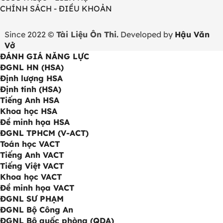
CHÍNH SÁCH - ĐIỀU KHOẢN
Since 2022 ©
Tài Liệu Ôn Thi.
Developed by
Hậu Văn
Vở
ĐÁNH GIÁ NĂNG LỰC
ĐGNL HN (HSA)
Định lượng HSA
Định tính (HSA)
Tiếng Anh HSA
Khoa học HSA
Đề minh họa HSA
ĐGNL TPHCM (V-ACT)
Toán học VACT
Tiếng Anh VACT
Tiếng Việt VACT
Khoa học VACT
Đề minh họa VACT
ĐGNL SƯ PHẠM
ĐGNL Bộ Công An
ĐGNL Bộ quốc phòng (QDA)