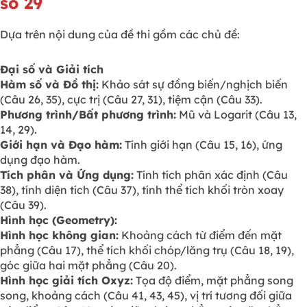
số 29
Dựa trên nội dung của đề thi gồm các chủ đề:
Đại số và Giải tích
Hàm số và Đồ thị:
Khảo sát sự đồng biến/nghịch biến
(Câu 26, 35), cực trị (Câu 27, 31), tiệm cận (Câu 33).
Phương trình/Bất phương trình:
Mũ và Logarit (Câu 13,
14, 29).
Giới hạn và Đạo hàm:
Tính giới hạn (Câu 15, 16), ứng
dụng đạo hàm.
Tích phân và Ứng dụng:
Tính tích phân xác định (Câu
38), tính diện tích (Câu 37), tính thể tích khối tròn xoay
(Câu 39).
Hình học (Geometry):
Hình học không gian:
Khoảng cách từ điểm đến mặt
phẳng (Câu 17), thể tích khối chóp/lăng trụ (Câu 18, 19),
góc giữa hai mặt phẳng (Câu 20).
Hình học giải tích Oxyz:
Tọa độ điểm, mặt phẳng song
song, khoảng cách (Câu 41, 43, 45), vị trí tương đối giữa