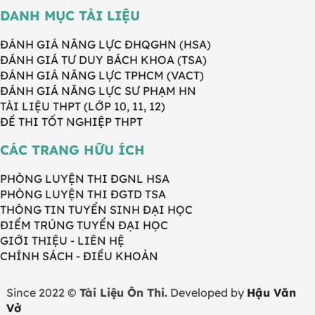
DANH MỤC TÀI LIỆU
ĐÁNH GIÁ NĂNG LỰC ĐHQGHN (HSA)
ĐÁNH GIÁ TƯ DUY BÁCH KHOA (TSA)
ĐÁNH GIÁ NĂNG LỰC TPHCM (VACT)
ĐÁNH GIÁ NĂNG LỰC SƯ PHẠM HN
TÀI LIỆU THPT (LỚP 10, 11, 12)
ĐỀ THI TỐT NGHIỆP THPT
CÁC TRANG HỮU ÍCH
PHÒNG LUYỆN THI ĐGNL HSA
PHÒNG LUYỆN THI ĐGTD TSA
THÔNG TIN TUYỂN SINH ĐẠI HỌC
ĐIỂM TRÚNG TUYỂN ĐẠI HỌC
GIỚI THIỆU - LIÊN HỆ
CHÍNH SÁCH - ĐIỀU KHOẢN
Since 2022 ©
Tài Liệu Ôn Thi.
Developed by
Hậu Văn
Vở