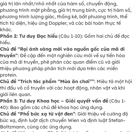
giá trị lớn nhất/nhỏ nhất của hàm số, chuyển động,
phương trình mặt phẳng, giá trị trung bình, cực trị hàm số,
phương trình lượng giác, thống kê, bất phương trình, thể
tích tứ diện, hiệu ứng Doppler, và các bài toán thực tế
khác.
Phần 2: Tư duy Đọc hiểu
(Câu 1-10): Gồm hai chủ đề đọc
hiểu.
Chủ đề “Rọi ánh sáng mới vào nguồn gốc của mã di
truyền”
: Đề cập đến một nghiên cứu mới về sự tiến hóa
của mã di truyền, phê phán các quan điểm cũ và giới
thiệu phương pháp phân tích mới dựa trên các miền
protein.
Chủ đề “Trích tác phẩm “Mùa ăn chơi””
: Miêu tả một hội
thi đấu võ cổ truyền với các hoạt động, nhân vật và khí
giới liên quan.
Phần 3: Tư duy Khoa học – Giải quyết vấn đề
(Câu 1-
40): Bao gồm các chủ đề khoa học ứng dụng.
Chủ đề “Phổ bức xạ từ vật đen”
: Giới thiệu về cường độ
bức xạ, định luật dịch chuyển Wien và định luật Stefan-
Boltzmann, cùng các ứng dụng.