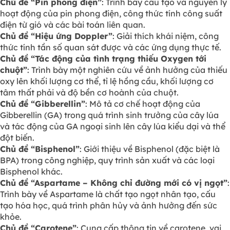
Chủ đề “Pin phong điện”
: Trình bày cấu tạo và nguyên lý
hoạt động của pin phong điện, công thức tính công suất
điện từ gió và các bài toán liên quan.
Chủ đề “Hiệu ứng Doppler”
: Giải thích khái niệm, công
thức tính tần số quan sát được và các ứng dụng thực tế.
Chủ đề “Tác động của tình trạng thiếu Oxygen tới
chuột”
: Trình bày một nghiên cứu về ảnh hưởng của thiếu
oxy lên khối lượng cơ thể, tỉ lệ hồng cầu, khối lượng cơ
tâm thất phải và độ bền cơ hoành của chuột.
Chủ đề “Gibberellin”
: Mô tả cơ chế hoạt động của
Gibberellin (GA) trong quá trình sinh trưởng của cây lúa
và tác động của GA ngoại sinh lên cây lúa kiểu dại và thể
đột biến.
Chủ đề “Bisphenol”
: Giới thiệu về Bisphenol (đặc biệt là
BPA) trong công nghiệp, quy trình sản xuất và các loại
Bisphenol khác.
Chủ đề “Aspartame – Không chỉ đường mới có vị ngọt”
:
Trình bày về Aspartame là chất tạo ngọt nhân tạo, cấu
tạo hóa học, quá trình phân hủy và ảnh hưởng đến sức
khỏe.
Chủ đề “Carotene”
: Cung cấp thông tin về carotene, vai