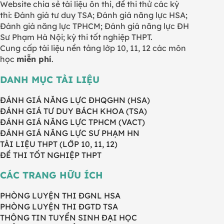
Website chia sẻ tài liệu ôn thi, đề thi thử các kỳ
thi: Đánh giá tư duy TSA; Đánh giá năng lực HSA;
Đánh giá năng lực TPHCM; Đánh giá năng lực ĐH
Sư Phạm Hà Nội; kỳ thi tốt nghiệp THPT.
Cung cấp tài liệu nền tảng lớp 10, 11, 12 các môn
học
miễn phí
.
DANH MỤC TÀI LIỆU
ĐÁNH GIÁ NĂNG LỰC ĐHQGHN (HSA)
ĐÁNH GIÁ TƯ DUY BÁCH KHOA (TSA)
ĐÁNH GIÁ NĂNG LỰC TPHCM (VACT)
ĐÁNH GIÁ NĂNG LỰC SƯ PHẠM HN
TÀI LIỆU THPT (LỚP 10, 11, 12)
ĐỀ THI TỐT NGHIỆP THPT
CÁC TRANG HỮU ÍCH
PHÒNG LUYỆN THI ĐGNL HSA
PHÒNG LUYỆN THI ĐGTD TSA
THÔNG TIN TUYỂN SINH ĐẠI HỌC