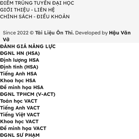
ĐIỂM TRÚNG TUYỂN ĐẠI HỌC
GIỚI THIỆU - LIÊN HỆ
CHÍNH SÁCH - ĐIỀU KHOẢN
Since 2022 ©
Tài Liệu Ôn Thi.
Developed by
Hậu Văn
Vở
ĐÁNH GIÁ NĂNG LỰC
ĐGNL HN (HSA)
Định lượng HSA
Định tính (HSA)
Tiếng Anh HSA
Khoa học HSA
Đề minh họa HSA
ĐGNL TPHCM (V-ACT)
Toán học VACT
Tiếng Anh VACT
Tiếng Việt VACT
Khoa học VACT
Đề minh họa VACT
ĐGNL SƯ PHẠM