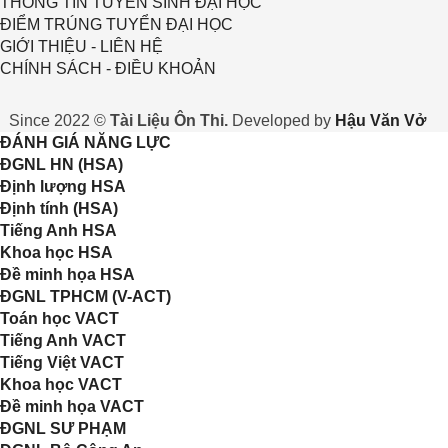
THÔNG TIN TUYỂN SINH ĐẠI HỌC
ĐIỂM TRÚNG TUYỂN ĐẠI HỌC
GIỚI THIỆU - LIÊN HỆ
CHÍNH SÁCH - ĐIỀU KHOẢN
Since 2022 ©
Tài Liệu Ôn Thi.
Developed by
Hậu Văn Vở
ĐÁNH GIÁ NĂNG LỰC
ĐGNL HN (HSA)
Định lượng HSA
Định tính (HSA)
Tiếng Anh HSA
Khoa học HSA
Đề minh họa HSA
ĐGNL TPHCM (V-ACT)
Toán học VACT
Tiếng Anh VACT
Tiếng Việt VACT
Khoa học VACT
Đề minh họa VACT
ĐGNL SƯ PHẠM