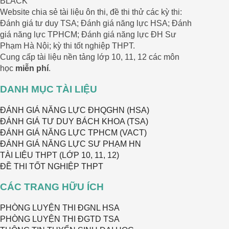
Website chia sẻ tài liệu ôn thi, đề thi thử các kỳ thi:
Đánh giá tư duy TSA; Đánh giá năng lực HSA; Đánh
giá năng lực TPHCM; Đánh giá năng lực ĐH Sư
Phạm Hà Nội; kỳ thi tốt nghiệp THPT.
Cung cấp tài liệu nền tảng lớp 10, 11, 12 các môn
học
miễn phí
.
DANH MỤC TÀI LIỆU
ĐÁNH GIÁ NĂNG LỰC ĐHQGHN (HSA)
ĐÁNH GIÁ TƯ DUY BÁCH KHOA (TSA)
ĐÁNH GIÁ NĂNG LỰC TPHCM (VACT)
ĐÁNH GIÁ NĂNG LỰC SƯ PHẠM HN
TÀI LIỆU THPT (LỚP 10, 11, 12)
ĐỀ THI TỐT NGHIỆP THPT
CÁC TRANG HỮU ÍCH
PHÒNG LUYỆN THI ĐGNL HSA
PHÒNG LUYỆN THI ĐGTD TSA