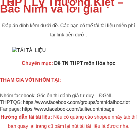
THPT Lý Thường Kiệt –
Bắc Ninh và lời giải
Đáp án đính kèm dưới đề. Các bạn có thể tải tài liệu miễn phí
tại link bên dưới.
Chuyên mục:
Đề TN THPT môn Hóa học
THAM GIA VỚI NHÓM TẠI:
Nhóm facebook: Góc ôn thi đánh giá tư duy – ĐGNL –
THPTQG:
https://www.facebook.com/groups/onthidaihoc.tlot
Fanpage:
https://www.facebook.com/tailieuonthipage
Hướng dẫn tải tài liệu:
Nếu có quảng cáo shopee nhảy tab thì
bạn quay lại trang cũ bấm lại nút tải tài liệu là được nha.