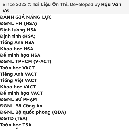
Since 2022 ©
Tài Liệu Ôn Thi.
Developed by
Hậu Văn
Vở
ĐÁNH GIÁ NĂNG LỰC
ĐGNL HN (HSA)
Định lượng HSA
Định tính (HSA)
Tiếng Anh HSA
Khoa học HSA
Đề minh họa HSA
ĐGNL TPHCM (V-ACT)
Toán học VACT
Tiếng Anh VACT
Tiếng Việt VACT
Khoa học VACT
Đề minh họa VACT
ĐGNL SƯ PHẠM
ĐGNL Bộ Công An
ĐGNL Bộ quốc phòng (QDA)
ĐGTD (TSA)
Toán học TSA