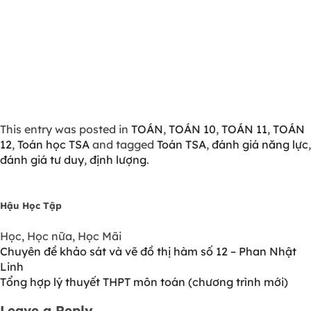
This entry was posted in
TOÁN
,
TOÁN 10
,
TOÁN 11
,
TOÁN
12
,
Toán học TSA
and tagged
Toán TSA
,
đánh giá năng lực
,
đánh giá tư duy
,
định lượng
.
Hậu Học Tập
Học, Học nữa, Học Mãi
Chuyên đề khảo sát và vẽ đồ thị hàm số 12 – Phan Nhật
Linh
Tổng hợp lý thuyết THPT môn toán (chương trình mới)
Leave a Reply