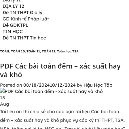
ĐỊA LÝ 12
Đề TN THPT Địa lý
GD Kinh tế Pháp luật
Đề GDKTPL
TIN HỌC
Đề TN THPT Tin học
TOÁN
,
TOÁN 10
,
TOÁN 11
,
TOÁN 12
,
Toán học TSA
PDF Các bài toán đếm – xác suất hay
và khó
Posted on
08/18/2024
10/12/2024
by
Hậu Học Tập
18
Aug
Tài liệu ôn thi chia sẻ cho các bạn tài liệu Các bài toán
đếm – xác suất hay và khó phục vụ các kỳ thi THPT, TSA,
HSA, thậm chí là thi HSG do “Tạp chí và tư liệu toán học”