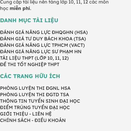
Cung cấp tài liệu nền tảng lớp 10, 11, 12 các môn
học
miễn phí
.
DANH MỤC TÀI LIỆU
ĐÁNH GIÁ NĂNG LỰC ĐHQGHN (HSA)
ĐÁNH GIÁ TƯ DUY BÁCH KHOA (TSA)
ĐÁNH GIÁ NĂNG LỰC TPHCM (VACT)
ĐÁNH GIÁ NĂNG LỰC SƯ PHẠM HN
TÀI LIỆU THPT (LỚP 10, 11, 12)
ĐỀ THI TỐT NGHIỆP THPT
CÁC TRANG HỮU ÍCH
PHÒNG LUYỆN THI ĐGNL HSA
PHÒNG LUYỆN THI ĐGTD TSA
THÔNG TIN TUYỂN SINH ĐẠI HỌC
ĐIỂM TRÚNG TUYỂN ĐẠI HỌC
GIỚI THIỆU - LIÊN HỆ
CHÍNH SÁCH - ĐIỀU KHOẢN