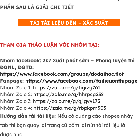
PHẦN SAU LÀ GIẢI CHI TIẾT
TẢI TÀI LIỆU ĐẾM – XÁC SUẤT
THAM GIA THẢO LUẬN VỚI NHÓM TẠI:
Nhóm facebook: 2k7 Xuất phát sớm – Phòng luyện thi
ĐGNL, ĐGTD:
https://www.facebook.com/groups/dodaihoc.tlot
Fanpage:
https://www.facebook.com/tailieuonthipage
Nhóm Zalo 1:
https://zalo.me/g/figrzg761
Nhóm Zalo 2:
https://zalo.me/g/hhrpcg238
Nhóm Zalo 3:
https://zalo.me/g/qjlgvy173
Nhóm Zalo 4:
https://zalo.me/g/rbpkpm503
Hướng dẫn tải tài liệu:
Nếu có quảng cáo shopee nhảy
tab thì bạn quay lại trang cũ bấm lại nút tải tài liệu là
được nha.