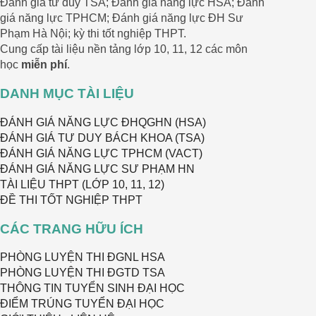
Đánh giá tư duy TSA; Đánh giá năng lực HSA; Đánh
giá năng lực TPHCM; Đánh giá năng lực ĐH Sư
Phạm Hà Nội; kỳ thi tốt nghiệp THPT.
Cung cấp tài liệu nền tảng lớp 10, 11, 12 các môn
học
miễn phí
.
DANH MỤC TÀI LIỆU
ĐÁNH GIÁ NĂNG LỰC ĐHQGHN (HSA)
ĐÁNH GIÁ TƯ DUY BÁCH KHOA (TSA)
ĐÁNH GIÁ NĂNG LỰC TPHCM (VACT)
ĐÁNH GIÁ NĂNG LỰC SƯ PHẠM HN
TÀI LIỆU THPT (LỚP 10, 11, 12)
ĐỀ THI TỐT NGHIỆP THPT
CÁC TRANG HỮU ÍCH
PHÒNG LUYỆN THI ĐGNL HSA
PHÒNG LUYỆN THI ĐGTD TSA
THÔNG TIN TUYỂN SINH ĐẠI HỌC
ĐIỂM TRÚNG TUYỂN ĐẠI HỌC