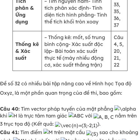
Tích
– Tìm nguyên hàm- Tính
33,
phân &
tích phân xác định- Tính
35,
Ứng
diện tích hình phẳng- Tính
36,
dụng
thể tích khối tròn xoay
37
– Thống kê: mốt, số trung
Câu
Thống kê
bình cộng- Xác suất độc
4, 5,
& Xác
lập- Bài toán xác suất
20,
suất
thực tế (máy nhiều động
21,
cơ, xác suất thắng trận)
22
Đề số 32 có nhiều bài tập nâng cao về Hình học Tọa độ
Oxyz, là một phần quan trọng của đề thi, bao gồm:
Câu 40:
Tìm vector pháp tuyến của mặt phẳng
khi
là trực tâm tam giác
với
nằm trên
3 trục tọa độ (Kết quả:
).
Câu 41:
Tìm điểm
trên mặt cầu
sao cho khoảng