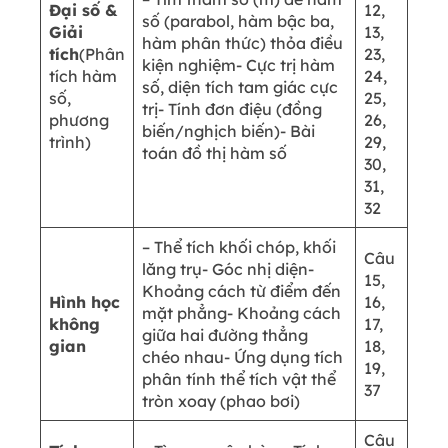
Đại số &
12,
số (parabol, hàm bậc ba,
Giải
13,
hàm phân thức) thỏa điều
tích
(Phân
23,
kiện nghiệm- Cực trị hàm
tích hàm
24,
số, diện tích tam giác cực
số,
25,
trị- Tính đơn điệu (đồng
phương
26,
biến/nghịch biến)- Bài
trình)
29,
toán đồ thị hàm số
30,
31,
32
– Thể tích khối chóp, khối
Câu
lăng trụ- Góc nhị diện-
15,
Khoảng cách từ điểm đến
Hình học
16,
mặt phẳng- Khoảng cách
không
17,
giữa hai đường thẳng
gian
18,
chéo nhau- Ứng dụng tích
19,
phân tính thể tích vật thể
37
tròn xoay (phao bơi)
Câu