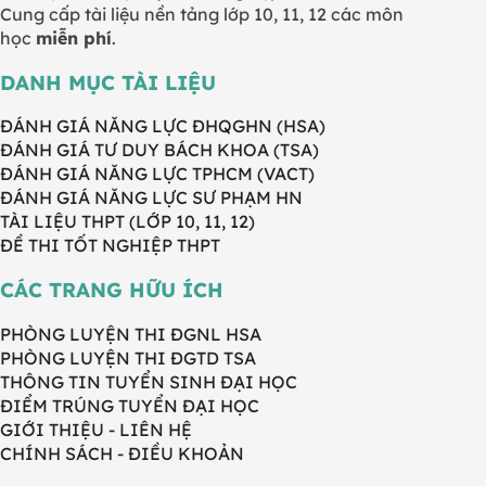
Cung cấp tài liệu nền tảng lớp 10, 11, 12 các môn
học
miễn phí
.
DANH MỤC TÀI LIỆU
ĐÁNH GIÁ NĂNG LỰC ĐHQGHN (HSA)
ĐÁNH GIÁ TƯ DUY BÁCH KHOA (TSA)
ĐÁNH GIÁ NĂNG LỰC TPHCM (VACT)
ĐÁNH GIÁ NĂNG LỰC SƯ PHẠM HN
TÀI LIỆU THPT (LỚP 10, 11, 12)
ĐỀ THI TỐT NGHIỆP THPT
CÁC TRANG HỮU ÍCH
PHÒNG LUYỆN THI ĐGNL HSA
PHÒNG LUYỆN THI ĐGTD TSA
THÔNG TIN TUYỂN SINH ĐẠI HỌC
ĐIỂM TRÚNG TUYỂN ĐẠI HỌC
GIỚI THIỆU - LIÊN HỆ
CHÍNH SÁCH - ĐIỀU KHOẢN