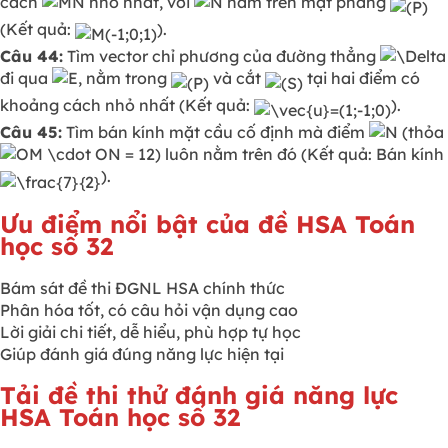
cách
nhỏ nhất, với
nằm trên mặt phẳng
(Kết quả:
).
Câu 44:
Tìm vector chỉ phương của đường thẳng
đi qua
, nằm trong
và cắt
tại hai điểm có
khoảng cách nhỏ nhất (Kết quả:
).
Câu 45:
Tìm bán kính mặt cầu cố định mà điểm
(thỏa
) luôn nằm trên đó (Kết quả: Bán kính
).
Ưu điểm nổi bật của đề HSA Toán
học số 32
Bám sát đề thi ĐGNL HSA chính thức
Phân hóa tốt, có câu hỏi vận dụng cao
Lời giải chi tiết, dễ hiểu, phù hợp tự học
Giúp đánh giá đúng năng lực hiện tại
Tải đề thi thử đánh giá năng lực
HSA Toán học số 32