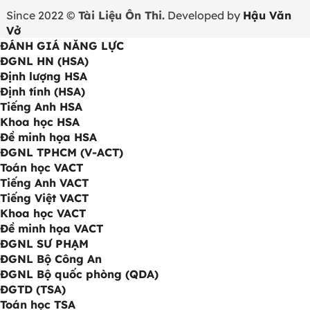
Since 2022 ©
Tài Liệu Ôn Thi.
Developed by
Hậu Văn
Vở
ĐÁNH GIÁ NĂNG LỰC
ĐGNL HN (HSA)
Định lượng HSA
Định tính (HSA)
Tiếng Anh HSA
Khoa học HSA
Đề minh họa HSA
ĐGNL TPHCM (V-ACT)
Toán học VACT
Tiếng Anh VACT
Tiếng Việt VACT
Khoa học VACT
Đề minh họa VACT
ĐGNL SƯ PHẠM
ĐGNL Bộ Công An
ĐGNL Bộ quốc phòng (QDA)
ĐGTD (TSA)
Toán học TSA