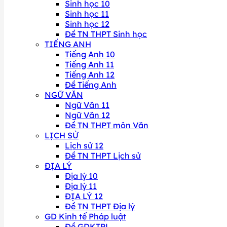
Sinh học 10
Sinh học 11
Sinh học 12
Đề TN THPT Sinh học
TIẾNG ANH
Tiếng Anh 10
Tiếng Anh 11
Tiếng Anh 12
Đề Tiếng Anh
NGỮ VĂN
Ngữ Văn 11
Ngữ Văn 12
Đề TN THPT môn Văn
LỊCH SỬ
Lịch sử 12
Đề TN THPT Lịch sử
ĐỊA LÝ
Địa lý 10
Địa lý 11
ĐỊA LÝ 12
Đề TN THPT Địa lý
GD Kinh tế Pháp luật
Đề GDKTPL