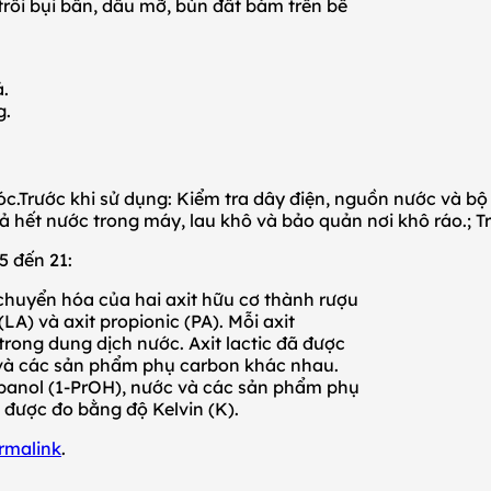
trôi bụi bẩn, dầu mỡ, bùn đất bám trên bề
.
g.
c.Trước khi sử dụng: Kiểm tra dây điện, nguồn nước và bộ
: Xả hết nước trong máy, lau khô và bảo quản nơi khô ráo.; 
5 đến 21:
chuyển hóa của hai axit hữu cơ thành rượu
(LA) và axit propionic (PA). Mỗi axit
trong dung dịch nước. Axit lactic đã được
 và các sản phẩm phụ carbon khác nhau.
opanol (1-PrOH), nước và các sản phẩm phụ
ộ được đo bằng độ Kelvin (K).
rmalink
.