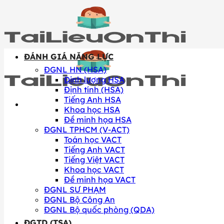
Skip
to
content
ĐÁNH GIÁ NĂNG LỰC
ĐGNL HN (HSA)
Định lượng HSA
Định tính (HSA)
Tiếng Anh HSA
Khoa học HSA
Đề minh họa HSA
ĐGNL TPHCM (V-ACT)
Toán học VACT
Tiếng Anh VACT
Tiếng Việt VACT
Khoa học VACT
Đề minh họa VACT
ĐGNL SƯ PHẠM
ĐGNL Bộ Công An
ĐGNL Bộ quốc phòng (QDA)
ĐGTD (TSA)