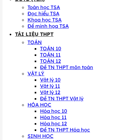
Toán học TSA
Đọc hiểu TSA
Khoa học TSA
Đề minh họa TSA
TÀI LIỆU THPT
TOÁN
TOÁN 10
TOÁN 11
TOÁN 12
Đề TN THPT môn toán
VẬT LÝ
Vật lý 10
Vật lý 11
Vật lý 12
Đề TN THPT Vật lý
HÓA HỌC
Hóa học 10
Hóa học 11
Hóa học 12
Đề TN THPT Hóa học
SINH HỌC