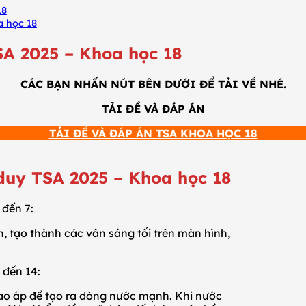
18
a học 18
SA 2025 – Khoa học 18
CÁC BẠN NHẤN NÚT BÊN DƯỚI ĐỂ TẢI VỀ NHÉ.
TẢI ĐỀ VÀ ĐÁP ÁN
TẢI ĐỀ VÀ ĐÁP ÁN TSA KHOA HỌC 18
duy TSA 2025 – Khoa học 18
 đến 7:
, tạo thành các vân sáng tối trên màn hình,
 đến 14:
ao áp để tạo ra dòng nước mạnh. Khi nước