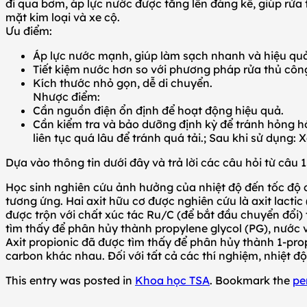
đi qua bơm, áp lực nước được tăng lên đáng kể, giúp rửa 
mặt kim loại và xe cộ.
Ưu điểm:
Áp lực nước mạnh, giúp làm sạch nhanh và hiệu quả
Tiết kiệm nước hơn so với phương pháp rửa thủ côn
Kích thước nhỏ gọn, dễ di chuyển.
Nhược điểm:
Cần nguồn điện ổn định để hoạt động hiệu quả.
Cần kiểm tra và bảo dưỡng định kỳ để tránh hỏng hó
liên tục quá lâu để tránh quá tải.; Sau khi sử dụng
Dựa vào thông tin dưới đây và trả lời các câu hỏi từ câu 1
Học sinh nghiên cứu ảnh hưởng của nhiệt độ đến tốc độ 
tương ứng. Hai axit hữu cơ được nghiên cứu là axit lactic 
được trộn với chất xúc tác Ru/C (để bắt đầu chuyển đổi) 
tìm thấy để phân hủy thành propylene glycol (PG), nước
Axit propionic đã được tìm thấy để phân hủy thành 1-pr
carbon khác nhau. Đối với tất cả các thí nghiệm, nhiệt đ
This entry was posted in
Khoa học TSA
. Bookmark the
pe