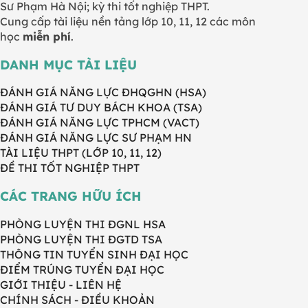
Sư Phạm Hà Nội; kỳ thi tốt nghiệp THPT.
Cung cấp tài liệu nền tảng lớp 10, 11, 12 các môn
học
miễn phí
.
DANH MỤC TÀI LIỆU
ĐÁNH GIÁ NĂNG LỰC ĐHQGHN (HSA)
ĐÁNH GIÁ TƯ DUY BÁCH KHOA (TSA)
ĐÁNH GIÁ NĂNG LỰC TPHCM (VACT)
ĐÁNH GIÁ NĂNG LỰC SƯ PHẠM HN
TÀI LIỆU THPT (LỚP 10, 11, 12)
ĐỀ THI TỐT NGHIỆP THPT
CÁC TRANG HỮU ÍCH
PHÒNG LUYỆN THI ĐGNL HSA
PHÒNG LUYỆN THI ĐGTD TSA
THÔNG TIN TUYỂN SINH ĐẠI HỌC
ĐIỂM TRÚNG TUYỂN ĐẠI HỌC
GIỚI THIỆU - LIÊN HỆ
CHÍNH SÁCH - ĐIỀU KHOẢN