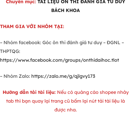
Chuyên mục:
TÀI LIỆU ÔN THI ĐÁNH GIÁ TƯ DUY
BÁCH KHOA
THAM GIA VỚI NHÓM TẠI:
– Nhóm facebook: Góc ôn thi đánh giá tư duy – ĐGNL –
THPTQG:
https://www.facebook.com/groups/onthidaihoc.tlot
– Nhóm Zalo:
https://zalo.me/g/qjlgvy173
Hướng dẫn tải tài liệu:
Nếu có quảng cáo shopee nhảy
tab thì bạn quay lại trang cũ bấm lại nút tải tài liệu là
được nha.