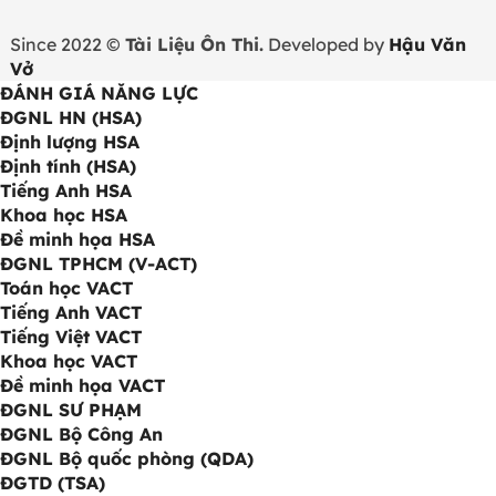
Since 2022 ©
Tài Liệu Ôn Thi.
Developed by
Hậu Văn
Vở
ĐÁNH GIÁ NĂNG LỰC
ĐGNL HN (HSA)
Định lượng HSA
Định tính (HSA)
Tiếng Anh HSA
Khoa học HSA
Đề minh họa HSA
ĐGNL TPHCM (V-ACT)
Toán học VACT
Tiếng Anh VACT
Tiếng Việt VACT
Khoa học VACT
Đề minh họa VACT
ĐGNL SƯ PHẠM
ĐGNL Bộ Công An
ĐGNL Bộ quốc phòng (QDA)
ĐGTD (TSA)