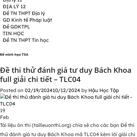
ĐỊA LÝ 12
Đề TN THPT Địa lý
GD Kinh tế Pháp luật
Đề GDKTPL
TIN HỌC
Đề TN THPT Tin học
Đề minh họa TSA
Đề thi thử đánh giá tư duy Bách Khoa
full giải chi tiết – TLC04
Posted on
02/19/2024
10/12/2024
by
Hậu Học Tập
19
Feb
Tài liệu ôn thi (tailieuonthi.org) chia sẻ cho các bạn Đề thi
thử đánh giá tư duy Bách Khoa mã TLC04 kèm lời giải chi