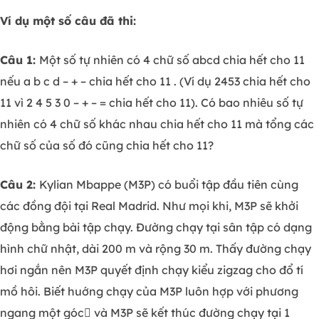
Ví dụ một số câu đã thi:
Câu 1:
Một số tự nhiên có 4 chữ số abcd chia hết cho 11
nếu a b c d – + – chia hết cho 11 . (Ví dụ 2453 chia hết cho
11 vì 2 4 5 3 0 – + – = chia hết cho 11). Có bao nhiêu số tự
nhiên có 4 chữ số khác nhau chia hết cho 11 mà tổng các
chữ số của số đó cũng chia hết cho 11?
Câu 2:
Kylian Mbappe (M3P) có buổi tập đầu tiên cùng
các đồng đội tại Real Madrid. Như mọi khi, M3P sẽ khởi
động bằng bài tập chạy. Đường chạy tại sân tập có dạng
hình chữ nhật, dài 200 m và rộng 30 m. Thấy đường chạy
hơi ngắn nên M3P quyết định chạy kiểu zigzag cho đổ tí
mồ hôi. Biết huớng chạy của M3P luôn hợp với phương
ngang một góc và M3P sẽ kết thúc đường chạy tại 1