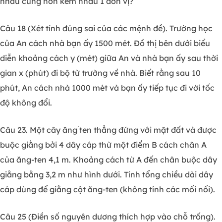
nhau cũng hơn kém nhau 1 đơn vị?
Câu 18 (Xét tính đúng sai của các mệnh đề). Trường học
của An cách nhà bạn ấy 1500 mét. Đồ thị bên dưới biểu
diễn khoảng cách y (mét) giữa An và nhà bạn ấy sau thời
gian x (phút) đi bộ từ trường về nhà. Biết rằng sau 10
phút, An cách nhà 1000 mét và bạn ấy tiếp tục đi với tốc
độ không đổi.
Câu 23. Một cây ăng ́ten thẳng đứng với mặt đất và được
buộc giằng bởi 4 dây cáp thừ một điểm B cách chân A
của ăng-ten 4,1 m. Khoảng cách từ A đến chân buộc dây
giằng bằng 3,2 m như hình dưới. Tính tổng chiều dài dây
cáp dùng để giằng cột ăng-ten (không tính các mối nối).
Câu 25 (Điền số nguyên dương thích hợp vào chỗ trống).