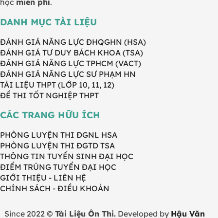
học
miễn phí
.
DANH MỤC TÀI LIỆU
ĐÁNH GIÁ NĂNG LỰC ĐHQGHN (HSA)
ĐÁNH GIÁ TƯ DUY BÁCH KHOA (TSA)
ĐÁNH GIÁ NĂNG LỰC TPHCM (VACT)
ĐÁNH GIÁ NĂNG LỰC SƯ PHẠM HN
TÀI LIỆU THPT (LỚP 10, 11, 12)
ĐỀ THI TỐT NGHIỆP THPT
CÁC TRANG HỮU ÍCH
PHÒNG LUYỆN THI ĐGNL HSA
PHÒNG LUYỆN THI ĐGTD TSA
THÔNG TIN TUYỂN SINH ĐẠI HỌC
ĐIỂM TRÚNG TUYỂN ĐẠI HỌC
GIỚI THIỆU - LIÊN HỆ
CHÍNH SÁCH - ĐIỀU KHOẢN
Since 2022 ©
Tài Liệu Ôn Thi.
Developed by
Hậu Văn