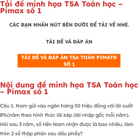
Tải đề minh họa TSA Toán học –
Pimax số 1
CÁC BẠN NHẤN NÚT BÊN DƯỚI ĐỂ TẢI VỀ NHÉ.
TẢI ĐỀ VÀ ĐÁP ÁN
TẢI ĐỀ VÀ ĐÁP ÁN TSA TOÁN PIMATH
SỐ 1
Nội dung đề minh họa TSA Toán học
– Pimax số 1
Câu 1. Nam gửi vào ngân hàng 50 triệu đồng với lãi suất
8%{năm theo hình thức lãi kép (lãi nhập gốc mỗi năm).
Hỏi sau 3 năm, số tiền Nam nhận được là bao nhiêu, làm
tròn 2 số thập phân sau dấu phẩy?