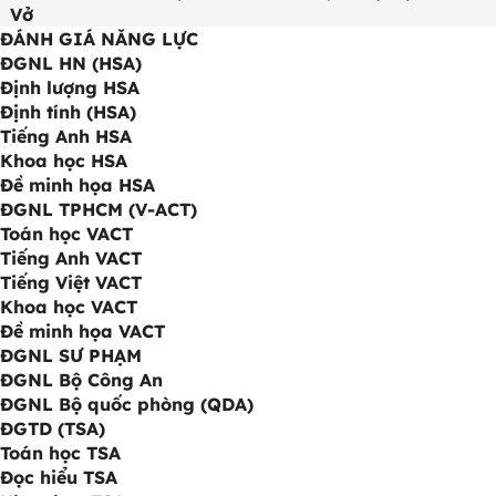
Vở
ĐÁNH GIÁ NĂNG LỰC
ĐGNL HN (HSA)
Định lượng HSA
Định tính (HSA)
Tiếng Anh HSA
Khoa học HSA
Đề minh họa HSA
ĐGNL TPHCM (V-ACT)
Toán học VACT
Tiếng Anh VACT
Tiếng Việt VACT
Khoa học VACT
Đề minh họa VACT
ĐGNL SƯ PHẠM
ĐGNL Bộ Công An
ĐGNL Bộ quốc phòng (QDA)
ĐGTD (TSA)
Toán học TSA
Đọc hiểu TSA