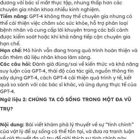
đương với bác sĩ mắt thực tập, nhưng thấp hơn các
chuyên gia nhãn khoa nhiều kinh nghiệm.
Tiềm năng:
GPT-4 không thay thế chuyên gia nhưng có
thể cải thiện việc chăm sóc sức khỏe, hỗ trợ phân loại
bệnh nhân và cung cấp lời khuyên trong các bối cảnh
được kiểm soát hoặc khi khả năng tiếp cận chuyên gia
hạn chế.
Hạn chế:
Mô hình vẫn đang trong quá trình hoàn thiện và
cần thêm dữ liệu nhãn khoa lâm sàng.
Các câu hỏi:
Đánh giá đúng/sai về kiến thức và khả năng
suy luận của GPT-4, thái độ của tác giả, nguồn thông tin
xây dựng GPT-4, cách GPT-4 cải thiện quá trình y tế, kết
quả so sánh với các bác sĩ khác, và ứng dụng thực tế của
GPT-4.
Ngữ liệu 2: CHÚNG TA CÓ SỐNG TRONG MỘT ĐA VŨ
TRỤ?
Nội dung:
Bài viết khám phá lý thuyết về sự “tinh chỉnh”
của vật lý để sự sống có thể tồn tại, và đưa ra tranh luận
về giả thuyết đa vũ trụ để giải thích sự tinh chỉnh này.