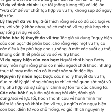
Ví dụ về tinh chỉnh:
Lực tối (năng lượng tối) với độ lớn
“vừa đủ” để vật chất tập hợp và vũ trụ không sụp đổ ngay
lập tức.
Lý thuyết đa vũ trụ:
Giải thích rằng nếu có đủ các loại vũ
trụ với vật lý khác nhau, sẽ có một số vũ trụ phù hợp cho
sự sống (ví dụ vé số).
Phản bác lý thuyết đa vũ trụ:
Tác giả sử dụng “ngụy biện
của con bạc” để phản bác, cho rằng việc một vũ trụ có
các điều kiện phù hợp cho sự sống là một xác suất cụ thể,
không cần thiết phải có vô số vũ trụ khác.
Ví dụ ngụy biện của con bạc:
Người chơi bingo Betty
may mắn nghĩ rằng phải có nhiều người chơi khác, nhưng
thực tế may mắn của cô là một xác suất độc lập.
Nguyên lý nhân học:
Được các nhà lý thuyết đa vũ trụ
đưa ra để lý giải rằng chúng ta chỉ có thể quan sát một vũ
trụ phù hợp với sự sống vì chính sự tồn tại của chúng ta.
Các câu hỏi:
Suy luận nội dung bài viết, đánh giá
đúng/sai về lực tối, hoàn thành câu về hành trình tìm
kiếm lẽ sống và khái niệm vũ trụ, ý nghĩa của ngụy biện
con bạc, điền từ vào chỗ trống, và giải thích nguyên lý