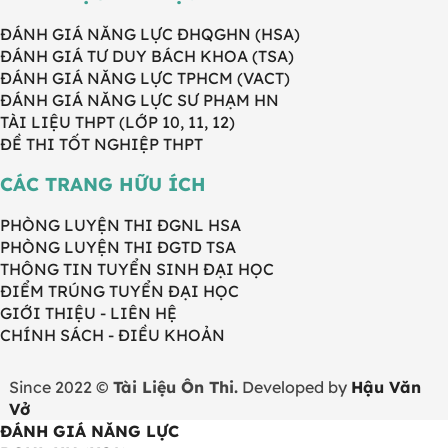
ĐÁNH GIÁ NĂNG LỰC ĐHQGHN (HSA)
ĐÁNH GIÁ TƯ DUY BÁCH KHOA (TSA)
ĐÁNH GIÁ NĂNG LỰC TPHCM (VACT)
ĐÁNH GIÁ NĂNG LỰC SƯ PHẠM HN
TÀI LIỆU THPT (LỚP 10, 11, 12)
ĐỀ THI TỐT NGHIỆP THPT
CÁC TRANG HỮU ÍCH
PHÒNG LUYỆN THI ĐGNL HSA
PHÒNG LUYỆN THI ĐGTD TSA
THÔNG TIN TUYỂN SINH ĐẠI HỌC
ĐIỂM TRÚNG TUYỂN ĐẠI HỌC
GIỚI THIỆU - LIÊN HỆ
CHÍNH SÁCH - ĐIỀU KHOẢN
Since 2022 ©
Tài Liệu Ôn Thi.
Developed by
Hậu Văn
Vở
ĐÁNH GIÁ NĂNG LỰC